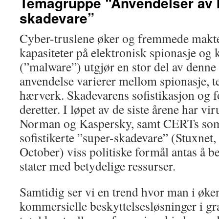
Temagruppe “Anvendelser av k
skadevare”
Cyber-truslene øker og fremmede makte
kapasiteter på elektronisk spionasje og 
(”malware”) utgjør en stor del av denne 
anvendelse varierer mellom spionasje, t
hærverk. Skadevarens sofistikasjon og f
deretter. I løpet av de siste årene har v
Norman og Kaspersky, samt CERTs s
sofistikerte ”super-skadevare” (Stuxnet
October) viss politiske formål antas å 
stater med betydelige ressurser.
Samtidig ser vi en trend hvor man i øken
kommersielle beskyttelsesløsninger i gr